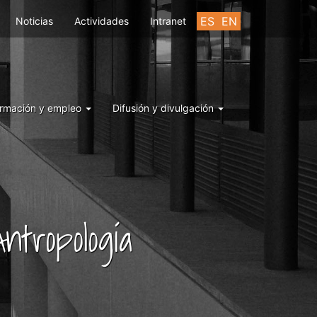
ES
EN
Noticias
Actividades
Intranet
rmación y empleo
Difusión y divulgación
ntropología