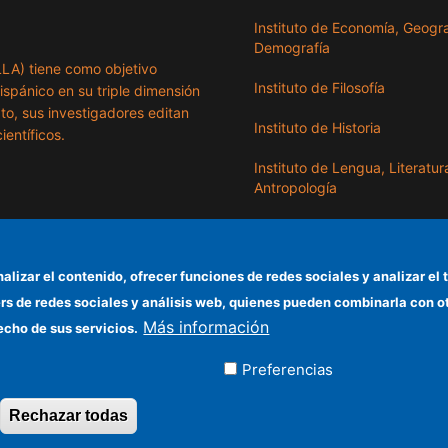
Instituto de Economía, Geogra
Demografía
ILLA) tiene como objetivo
Instituto de Filosofía
hispánico en su triple dimensión
exto, sus investigadores editan
Instituto de Historia
ientíficos.
Instituto de Lengua, Literatur
Antropología
Instituto de Lenguas y Cultur
del Mediterráneo y Oriente
Próximo
nalizar el contenido, ofrecer funciones de redes sociales y analizar 
ers de redes sociales y análisis web, quienes pueden combinarla con 
Instituto de Políticas y Bienes
Más información
Públicos
echo de sus servicios.
Preferencias
ados
Rechazar todas
Revocar consentimiento