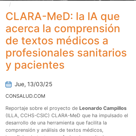
CLARA-MeD: la IA que acerca la comprensión de
textos médicos a profesionales sanitarios y pacientes
CLARA-MeD: la IA que
acerca la comprensión
de textos médicos a
profesionales sanitarios
y pacientes
Jue, 13/03/25
CONSALUD.COM
Reportaje sobre el proyecto de
Leonardo Campillos
(ILLA, CCHS-CSIC) CLARA-MeD que ha impulsado el
desarrollo de una herramienta que facilita la
comprensión y análisis de textos médicos,