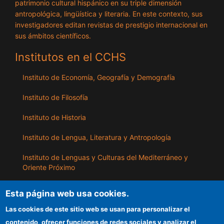
patrimonio cultural hispánico en su triple dimensión
antropológica, lingüística y literaria. En este contexto, sus
investigadores editan revistas de prestigio internacional en
sus ámbitos científicos.
Institutos en el CCHS
Instituto de Economía, Geografía y Demografía
Instituto de Filosofía
Instituto de Historia
Instituto de Lengua, Literatura y Antropología
Instituto de Lenguas y Culturas del Mediterráneo y
Oriente Próximo
Instituto de Políticas y Bienes Públicos
Esta página web usa cookies.
Las cookies de este sitio web se usan para personalizar el
ILLA
contenido, ofrecer funciones de redes sociales y analizar el