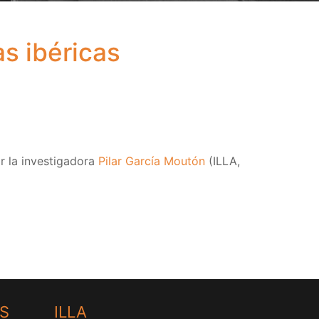
as ibéricas
or la investigadora
Pilar García Moutón
(ILLA,
HS
ILLA