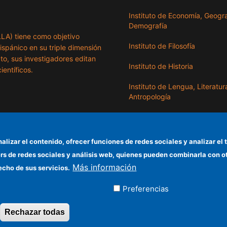
Instituto de Economía, Geogra
Demografía
ILLA) tiene como objetivo
Instituto de Filosofía
hispánico en su triple dimensión
exto, sus investigadores editan
Instituto de Historia
ientíficos.
Instituto de Lengua, Literatur
Antropología
Instituto de Lenguas y Cultur
del Mediterráneo y Oriente
Próximo
nalizar el contenido, ofrecer funciones de redes sociales y analizar 
ers de redes sociales y análisis web, quienes pueden combinarla con 
Instituto de Políticas y Bienes
Más información
Públicos
echo de sus servicios.
Preferencias
ados
Rechazar todas
Revocar consentimiento