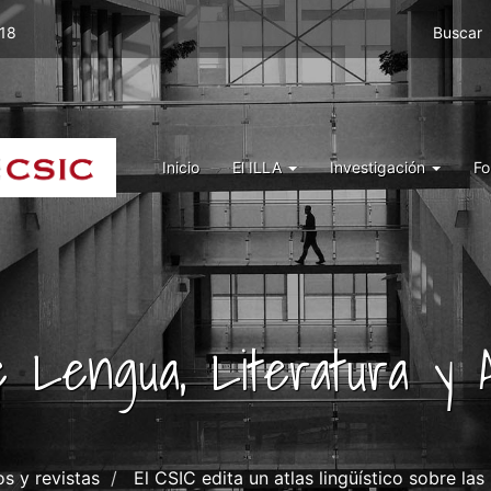
Menu
 18
Buscar
top
right
ILLA
Menu
Inicio
El ILLA
Investigación
Fo
ILLA
de Lengua, Literatura y A
os y revistas
El CSIC edita un atlas lingüístico sobre las