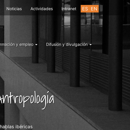
ES
EN
Noticias
Actividades
Intranet
rmación y empleo
Difusión y divulgación
ntropología
 hablas ibéricas