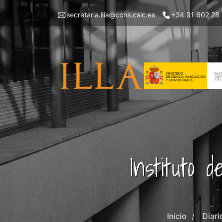
Pasar
Menu
secretaria.illa@cchs.csic.es
+34 91 602 28
al
top
contenido
left
principal
ILLA
Instituto 
Inicio
Diari