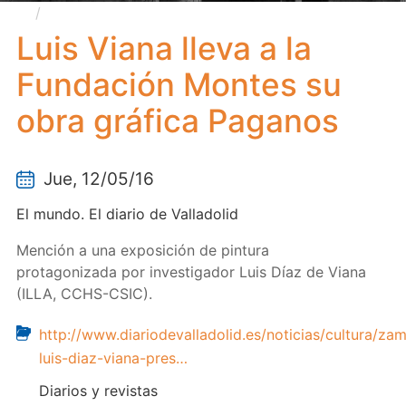
Luis Viana lleva a la Fundación Montes su obra
gráfica Paganos
Luis Viana lleva a la
Fundación Montes su
obra gráfica Paganos
Jue, 12/05/16
El mundo. El diario de Valladolid
Mención a una exposición de pintura
protagonizada por investigador Luis Díaz de Viana
(ILLA, CCHS-CSIC).
http://www.diariodevalladolid.es/noticias/cultura/za
luis-diaz-viana-pres…
Diarios y revistas