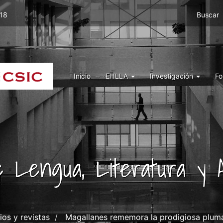
Menu
 18
Buscar
top
right
ILLA
Menu
Inicio
El ILLA
Investigación
Fo
ILLA
de Lengua, Literatura y A
ios y revistas
Magallanes rememora la prodigiosa pluma