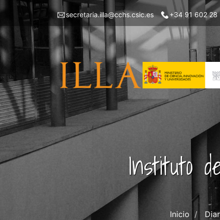
Pasar
Menu
secretaria.illa@cchs.csic.es
+34 91 602 28
al
top
contenido
left
principal
ILLA
Instituto 
Inicio
Diar