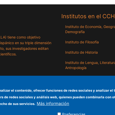
Institutos en el CC
Instituto de Economía, Geogra
Demografía
ILLA) tiene como objetivo
Instituto de Filosofía
hispánico en su triple dimensión
exto, sus investigadores editan
Instituto de Historia
ientíficos.
Instituto de Lengua, Literatur
Antropología
Instituto de Lenguas y Cultur
del Mediterráneo y Oriente
Próximo
nalizar el contenido, ofrecer funciones de redes sociales y analizar 
ers de redes sociales y análisis web, quienes pueden combinarla con 
Instituto de Políticas y Bienes
Más información
Públicos
echo de sus servicios.
Preferencias