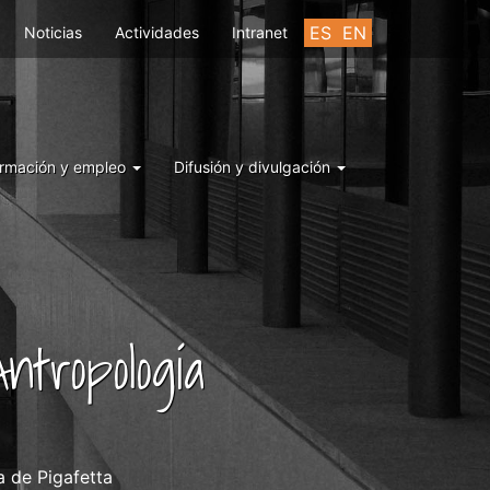
ES
EN
Noticias
Actividades
Intranet
rmación y empleo
Difusión y divulgación
ntropología
 de Pigafetta