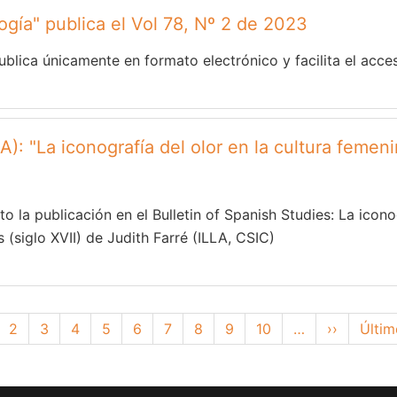
ogía" publica el Vol 78, Nº 2 de 2023
blica únicamente en formato electrónico y facilita el acce
A): "La iconografía del olor en la cultura femen
 la publicación en el Bulletin of Spanish Studies: La iconog
 (siglo XVII) de Judith Farré (ILLA, CSIC)
gina
Page
2
Page
3
Page
4
Page
5
Page
6
Page
7
Page
8
Page
9
Page
10
…
Siguiente
››
Últim
Últim
tual
página
pági