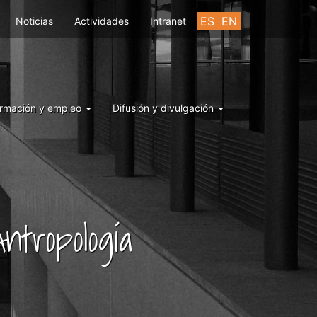
ES
EN
Noticias
Actividades
Intranet
rmación y empleo
Difusión y divulgación
ntropología