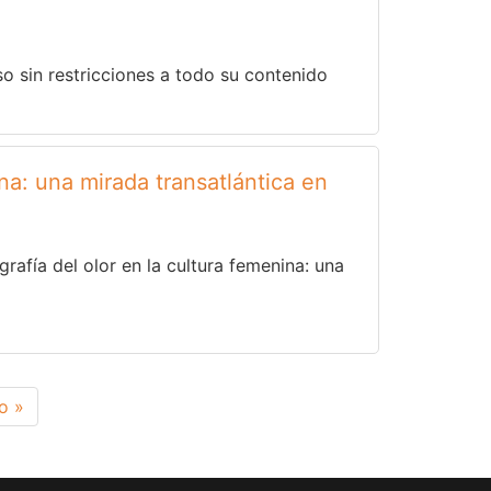
so sin restricciones a todo su contenido
ina: una mirada transatlántica en
rafía del olor en la cultura femenina: una
a
o »
na