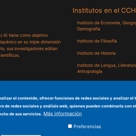
Institutos en el CC
Instituto de Economía, Geogra
Demografía
ILLA) tiene como objetivo
Instituto de Filosofía
hispánico en su triple dimensión
exto, sus investigadores editan
Instituto de Historia
ientíficos.
Instituto de Lengua, Literatur
Antropología
Instituto de Lenguas y Cultur
del Mediterráneo y Oriente
Próximo
nalizar el contenido, ofrecer funciones de redes sociales y analizar 
ers de redes sociales y análisis web, quienes pueden combinarla con 
Instituto de Políticas y Bienes
Más información
Públicos
echo de sus servicios.
Preferencias