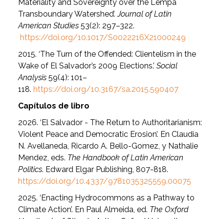
Materiality and Sovereignty over the Lempa
Transboundary Watershed’.
Journal of Latin
American Studies
53(2): 297–322.
https://doi.org/10.1017/S0022216X21000249
2015. ‘The Turn of the Offended: Clientelism in the
Wake of El Salvador’s 2009 Elections.’
Social
Analysis
59(4): 101–
118.
https://doi.org/10.3167/sa.2015.590407
Capítulos de libro
2026. ‘El Salvador - The Return to Authoritarianism:
Violent Peace and Democratic Erosion’. En Claudia
N. Avellaneda, Ricardo A. Bello-Gomez, y Nathalie
Mendez, eds.
The Handbook of Latin American
Politics
. Edward Elgar Publishing, 807-818.
https://doi.org/10.4337/9781035325559.00075
2025. ‘Enacting Hydrocommons as a Pathway to
Climate Action’. En Paul Almeida, ed.
The Oxford