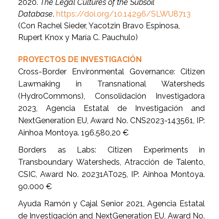
2020.
The Legal Cultures of the Subsoil
Database
.
https://doi.org/10.14296/SLWU8713
(Con Rachel Sieder, Yacotzin Bravo Espinosa,
Rupert Knox y María C. Pauchulo)
PROYECTOS DE INVESTIGACIÓN
Cross-Border Environmental Governance: Citizen
Lawmaking in Transnational Watersheds
(HydroCommons), Consolidación Investigadora
2023,
Agencia Estatal de Investigación and
NextGeneration EU, Award No. CNS2023-143561, IP:
Ainhoa Montoya.
196.580,20
€
Borders as Labs: Citizen Experiments in
Transboundary Watersheds, Atracción de Talento,
CSIC, Award No. 20231AT025, IP:
Ainhoa Montoya.
90.000
€
Ayuda Ramón y Cajal Senior 2021,
Agencia Estatal
de Investigación and NextGeneration EU,
Award No.