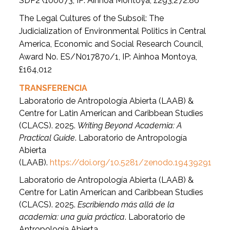
SDP2\100073,
IP:
Ainhoa Montoya, £293,272.86
The Legal Cultures of the Subsoil: The
Judicialization of Environmental Politics in Central
America, Economic and Social Research Council,
Award No. ES/N017870/1,
IP:
Ainhoa Montoya,
£164,012
TRANSFERENCIA
Laboratorio de Antropología Abierta (LAAB) &
Centre for Latin American and Caribbean Studies
(CLACS). 2025.
Writing Beyond Academia: A
Practical Guide
. Laboratorio de Antropología
Abierta
(LAAB).
https://doi.org/10.5281/zenodo.19439291
Laboratorio de Antropología Abierta (LAAB) &
Centre for Latin American and Caribbean Studies
(CLACS). 2025.
Escribiendo más allá de la
academia: una guía práctica
. Laboratorio de
Antropología Abierta