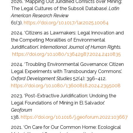
2026. ‘Mapping Out Juridified Conflicts over Mining:
The Legal Cultures of the Subsoil Database’.
Latin
American Research Review
61(3).
https://doi.org/10.1017/lar.2025.10064
2024. ‘Citizens as Lawmakers: Legal Innovation and
the Competing Moralities of Environmental
Juridification’.
International Journal of Human Rights
.
https://doi.org/10.1080/13642987.2024.2410835
2024. ‘Troubling Environmental Governance: Citizen
Legal Experiments with
Transboundary Commons’.
Oxford Development Studies
52(4): 396
–
412.
https://doi.org/10.1080/13600818.2024.2395008
2023. ‘Post-Extractive Juridification: Undoing the
Legal Foundations of Mining in El Salvador.’
Geoforum
138.
https://doi.org/10.1016/j.geoforum.2022.103667
2021. ‘On Care for Our Common Home: Ecological