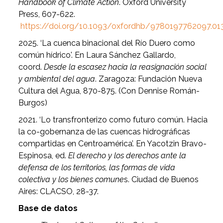
Handbook of Climate Action
. Oxford University
Press, 607-622.
https://doi.org/10.1093/oxfordhb/9780197762097.01
2025. ‘La cuenca binacional del Río Duero como
común hídrico'. En Laura Sánchez Gallardo,
coord.
Desde la escasez hacia la reasignación social
y ambiental del agua
. Zaragoza: Fundación Nueva
Cultura del Agua, 870-875. (Con Dennise Román-
Burgos)
2021. ‘Lo transfronterizo como futuro común. Hacia
la co-gobernanza de las cuencas hidrográficas
compartidas en Centroamérica’. En Yacotzin Bravo-
Espinosa, ed.
El derecho y los derechos ante la
defensa de los territorios, las formas de vida
colectiva y los bienes comune
s. Ciudad de Buenos
Aires: CLACSO, 28-37.
Base de datos