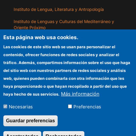
Instituto de Lengua, Literatura y Antropología
Instituto de Lenguas y Culturas del Mediterráneo y
Oriente Próximo
Esta página web usa cookies.
Instituto de Políticas y Bienes Públicos
Las cookies de este sitio web se usan para personalizar el
contenido, ofrecer funciones de redes sociales y analizar el
ILLA
tráfico. Además, compartimos información sobre el uso que haga
del sitio web con nuestros partners de redes sociales y análisis
Sede electrónica CSIC
web, quienes pueden combinarla con otra información que les
Información para proveedores
haya proporcionado o que hayan recopilado a partir del uso que
Más información
haya hecho de sus servicios.
Organismos financiadores
Necesarias
Preferencias
Cómo llegar
Guardar preferencias
©Copyright 2026 Todos los derechos