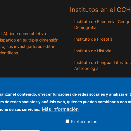
Institutos en el CC
Instituto de Economía, Geogra
Demografía
ILLA) tiene como objetivo
Instituto de Filosofía
hispánico en su triple dimensión
exto, sus investigadores editan
Instituto de Historia
ientíficos.
Instituto de Lengua, Literatur
Antropología
Instituto de Lenguas y Cultur
del Mediterráneo y Oriente
Próximo
nalizar el contenido, ofrecer funciones de redes sociales y analizar 
ers de redes sociales y análisis web, quienes pueden combinarla con 
Instituto de Políticas y Bienes
Más información
Públicos
echo de sus servicios.
Preferencias