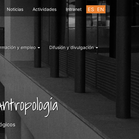
ES
EN
Noticias
Actividades
Intranet
rmación y empleo
Difusión y divulgación
ntropología
ógicos