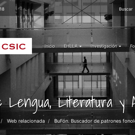
Menu
 18
Buscar
top
right
ILLA
Menu
Inicio
El ILLA
Investigación
Fo
ILLA
de Lengua, Literatura y A
Web relacionada
BuFón. Buscador de patrones fonol