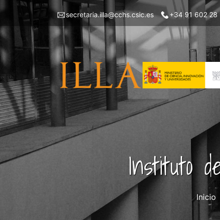
Pasar
Menu
secretaria.illa@cchs.csic.es
+34 91 602 28
al
top
contenido
left
principal
ILLA
Instituto 
Inicio