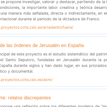
se propone investigar, valorar y destacar, partiendo de la
ondiciones, la importante labor creativa y teórica desarro
una manera más señalada, directa o indirectamente, en el ex
ernacional durante el periodo de la dictadura de Franco.
.proyectos.cchs.csic.es/artedentrofuera/
o de las órdenes de Jerusalén en España
incipal de este proyecto es el estudio sistemático del patri
el Santo Sepulcro, fundadas en Jerusalén durante la p
España durante siglos y han dado lugar, en sus priorados
ístico y documental.
.proyectos.cchs.csic.es/aom/
arte: relatos discrepantes
ropone una reflexión sobre los diferentes modelos de “m