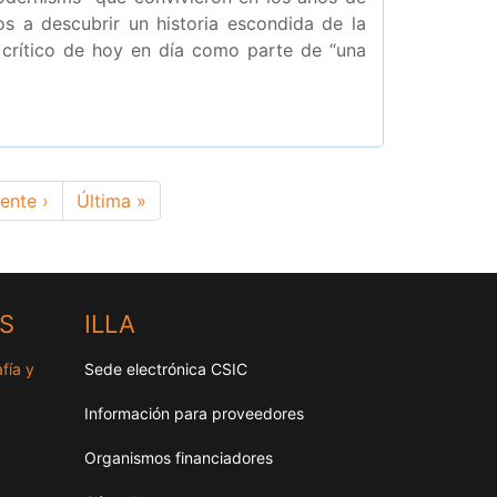
 a descubrir un historia escondida de la
 crítico de hoy en día como parte de “una
iente
ente ›
Última
Última »
na
página
HS
ILLA
fía y
Sede electrónica CSIC
Información para proveedores
Organismos financiadores