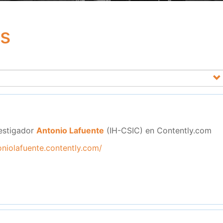
bs
vestigador
Antonio Lafuente
(IH-CSIC) en Contently.com
oniolafuente.contently.com/