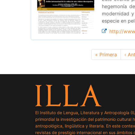
hegemonía del
modernidad y 
especie en pel
http://www.
Paginación
Primera
« Primera
Pági
‹ An
página
ante
El Instituto de Lengua, Literatura y Antropología (
primordial la investigación del patrimonio cultural 
antropológica, lingüística y literaria. En este cont
revistas de prestigio internacional en sus ámbitos c