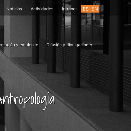
ES
EN
Noticias
Actividades
Intranet
rmación y empleo
Difusión y divulgación
ntropología