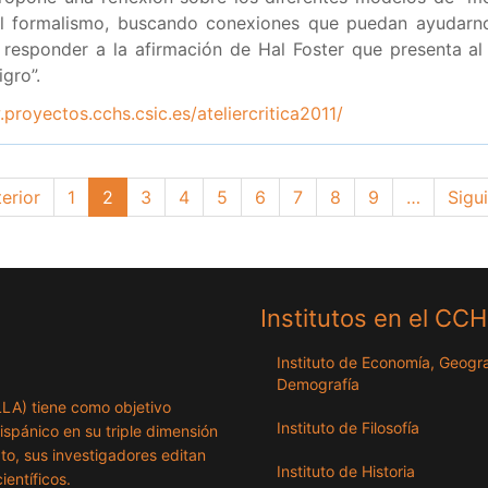
 formalismo, buscando conexiones que puedan ayudarnos
responder a la afirmación de Hal Foster que presenta al
igro”.
proyectos.cchs.csic.es/ateliercritica2011/
na
terior
Page
1
Página
2
Page
3
Page
4
Page
5
Page
6
Page
7
Page
8
Page
9
…
Sigu
Sigui
rior
actual
pági
Institutos en el CC
Instituto de Economía, Geogra
Demografía
ILLA) tiene como objetivo
Instituto de Filosofía
hispánico en su triple dimensión
exto, sus investigadores editan
Instituto de Historia
ientíficos.