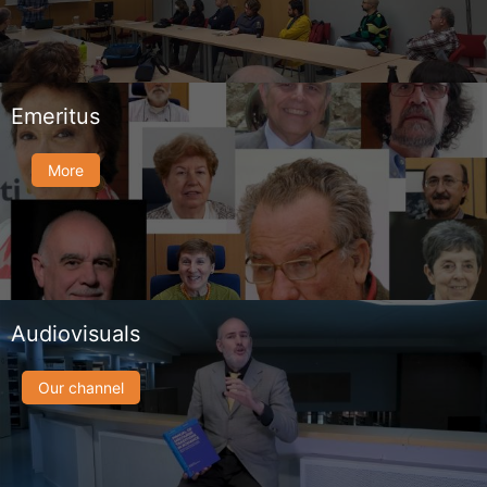
Emeritus
More
Audiovisuals
Our channel