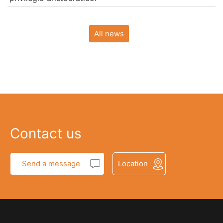
All news
Contact us
Send a message
Location