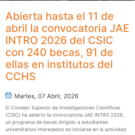
Abierta hasta el 11 de abril la convocatoria JAE
INTRO 2026 del CSIC con 240 becas, 91 de ellas en
Abierta hasta el 11 de
institutos del CCHS
abril la convocatoria JAE
INTRO 2026 del CSIC
con 240 becas, 91 de
ellas en institutos del
CCHS
Martes, 07 Abril, 2026
El Consejo Superior de Investigaciones Científicas
(CSIC) ha abierto la convocatoria JAE INTRO 2026,
un programa de becas dirigido a estudiantes
universitarios interesados en iniciarse en la actividad