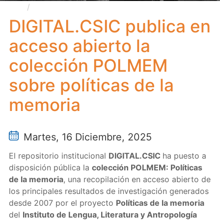
DIGITAL.CSIC publica en acceso abierto la
colección POLMEM sobre políticas de la memoria
DIGITAL.CSIC publica en
acceso abierto la
colección POLMEM
sobre políticas de la
memoria
Martes, 16 Diciembre, 2025
El repositorio institucional
DIGITAL.CSIC
ha puesto a
disposición pública la
colección POLMEM: Políticas
de la memoria
, una recopilación en acceso abierto de
los principales resultados de investigación generados
desde 2007 por el proyecto
Políticas de la memoria
del
Instituto de Lengua, Literatura y Antropología