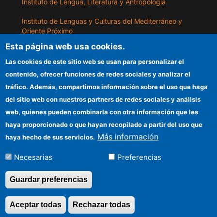
Instituto de Lengua, Literatura y Antropología
Instituto de Lenguas y Culturas del Mediterráneo y
Oriente Próximo
Esta página web usa cookies.
Instituto de Políticas y Bienes Públicos
Las cookies de este sitio web se usan para personalizar el
contenido, ofrecer funciones de redes sociales y analizar el
ILLA
tráfico. Además, compartimos información sobre el uso que haga
del sitio web con nuestros partners de redes sociales y análisis
Sede electrónica CSIC
web, quienes pueden combinarla con otra información que les
Información para proveedores
haya proporcionado o que hayan recopilado a partir del uso que
Más información
haya hecho de sus servicios.
Organismos financiadores
Necesarias
Preferencias
Cómo llegar
Guardar preferencias
©Copyright 2026 Todos los derechos
Aceptar todas
Rechazar todas
Revocar consentimi
reservados