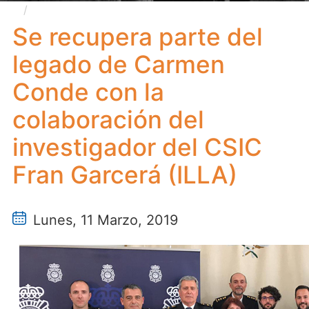
Se recupera parte del legado de Carmen Conde
con la colaboración del investigador del CSIC Fran
Se recupera parte del
Garcerá (ILLA)
legado de Carmen
Conde con la
colaboración del
investigador del CSIC
Fran Garcerá (ILLA)
Lunes, 11 Marzo, 2019