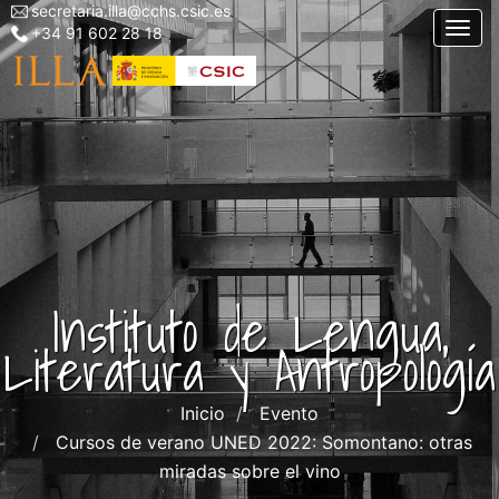
secretaria.illa@cchs.csic.es
Menu
Pasar
Togg
+34 91 602 28 18
top
al
left
contenido
ILLA
principal
Instituto de Lengua,
Literatura y Antropología
Inicio
Evento
Cursos de verano UNED 2022: Somontano: otras
miradas sobre el vino