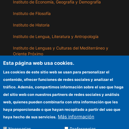
Instituto de Economía, Geografía y Demografía
Instituto de Filosofía
Instituto de Historia
Instituto de Lengua, Literatura y Antropología
Instituto de Lenguas y Culturas del Mediterráneo y
Oriente Próximo
Esta página web usa cookies.
Instituto de Políticas y Bienes Públicos
Las cookies de este sitio web se usan para personalizar el
contenido, ofrecer funciones de redes sociales y analizar el
ILLA
tráfico. Además, compartimos información sobre el uso que haga
del sitio web con nuestros partners de redes sociales y análisis
Sede electrónica CSIC
web, quienes pueden combinarla con otra información que les
Información para proveedores
haya proporcionado o que hayan recopilado a partir del uso que
Más información
haya hecho de sus servicios.
Organismos financiadores
Necesarias
Preferencias