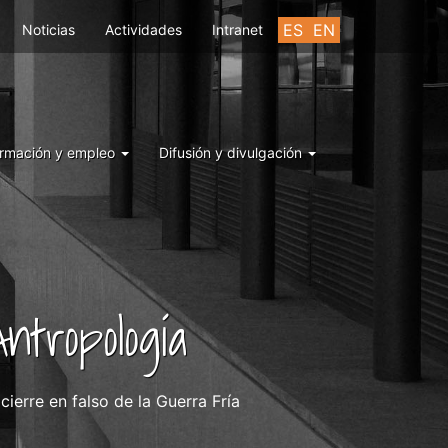
ES
EN
Noticias
Actividades
Intranet
rmación y empleo
Difusión y divulgación
ntropología
ierre en falso de la Guerra Fría