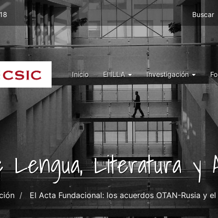
Menu
 18
Buscar
top
right
ILLA
Menu
Inicio
El ILLA
Investigación
Fo
ILLA
de Lengua, Literatura y A
ción
El Acta Fundacional: los acuerdos OTAN-Rusia y el c