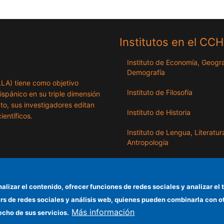
Institutos en el CC
Instituto de Economía, Geogra
Demografía
ILLA) tiene como objetivo
Instituto de Filosofía
hispánico en su triple dimensión
exto, sus investigadores editan
Instituto de Historia
ientíficos.
Instituto de Lengua, Literatur
Antropología
Instituto de Lenguas y Cultur
del Mediterráneo y Oriente
Próximo
nalizar el contenido, ofrecer funciones de redes sociales y analizar 
ers de redes sociales y análisis web, quienes pueden combinarla con 
Instituto de Políticas y Bienes
Más información
Públicos
echo de sus servicios.