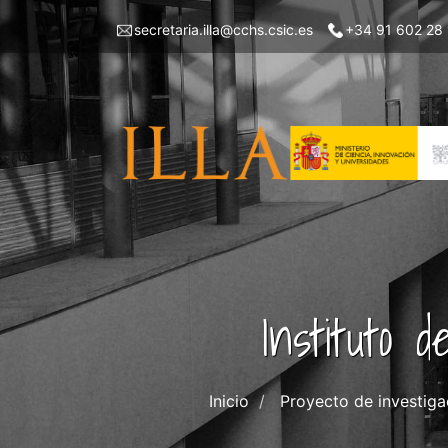
Pasar
Menu
secretaria.illa@cchs.csic.es
+34 91 602 28
al
top
contenido
left
principal
ILLA
Instituto 
Inicio
Proyecto de investiga