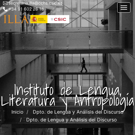
secretaria.illa@cchs.csic.es
Menu
Pasar
Togg
+34 91 602 28 18
top
al
left
contenido
ILLA
principal
Instituto de Lengua,
Literatura y Antropología
Inicio
Dpto. de Lengua y Análisis del Discurso
Dpto. de Lengua y Análisis del Discurso