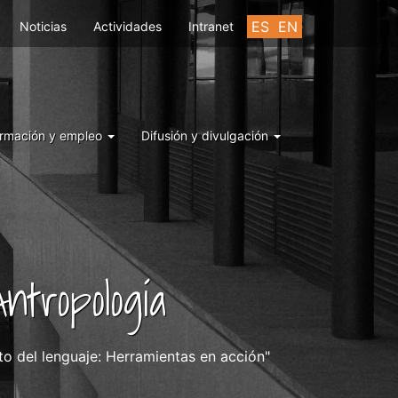
ES
EN
Noticias
Actividades
Intranet
rmación y empleo
Difusión y divulgación
ntropología
o del lenguaje: Herramientas en acción"