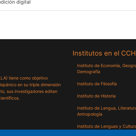
dición digital
Institutos en el CC
Instituto de Economía, Geogra
Demografía
ILLA) tiene como objetivo
Instituto de Filosofía
hispánico en su triple dimensión
exto, sus investigadores editan
Instituto de Historia
ientíficos.
Instituto de Lengua, Literatur
Antropología
Instituto de Lenguas y Cultur
del Mediterráneo y Oriente