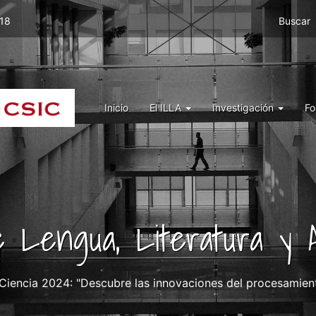
Menu
 18
Buscar
top
right
ILLA
Menu
Inicio
El ILLA
Investigación
Fo
ILLA
de Lengua, Literatura y A
Ciencia 2024: "Descubre las innovaciones del procesamient