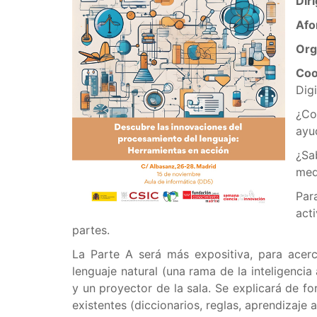
Diri
Afo
Org
Coo
Dig
¿Co
ayu
¿Sa
med
Par
act
partes.
La Parte A será más expositiva, para acerc
lenguaje natural (una rama de la inteligencia 
y un proyector de la sala. Se explicará de f
existentes (diccionarios, reglas, aprendizaje