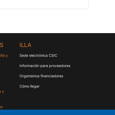
HS
ILLA
fía y
Sede electrónica CSIC
Información para proveedores
Organismos financiadores
Cómo llegar
a y
as