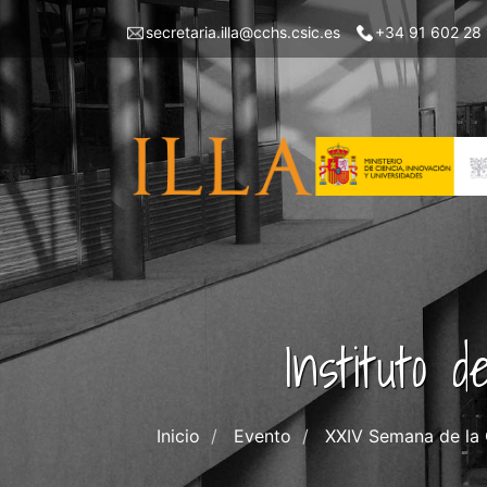
Pasar
Menu
secretaria.illa@cchs.csic.es
+34 91 602 28
al
top
contenido
left
principal
ILLA
Instituto 
Inicio
Evento
XXIV Semana de la 