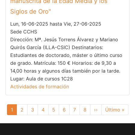
manuscrita de la Edad Media y los
Siglos de Oro"
Lun, 16-06-2025 hasta Vie, 27-06-2025
Sede CCHS
Dirección: Mª. Jesús Torrens Álvarez y Mariano
Quirós García (ILLA-CSIC) Destinatarios:
Estudiantes de doctorado, máster o último curso
de grado. Matrícula: 150 € Horarios: de 9,30 a
14,00 horas y algunos días también por la tarde.
Lugar: Aula de cursos 1C28
Actividades de formación
Paginación
Página
1
Page
2
Page
3
Page
4
Page
5
Page
6
Page
7
Page
8
Siguiente
››
Última
Último »
actual
página
página