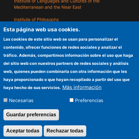
Institute of Languages ​​and Cultures of the
Mediterranean and the Near East
Institute of Philosophy
Esta página web usa cookies.
Institute of Public Policies and Goods
Las cookies de este sitio web se usan para personalizar el
contenido, ofrecer funciones de redes sociales y analizar el
ILLA
tráfico. Además, compartimos información sobre el uso que haga
del sitio web con nuestros partners de redes sociales y análisis
CSIC Electronic Office
web, quienes pueden combinarla con otra información que les
Information for providers
haya proporcionado o que hayan recopilado a partir del uso que
Más información
haya hecho de sus servicios.
Funding entities
Necesarias
Preferencias
Location
Guardar preferencias
©Copyright 2026 Todos los derechos
Aceptar todas
Rechazar todas
Revocar consentimi
reservados