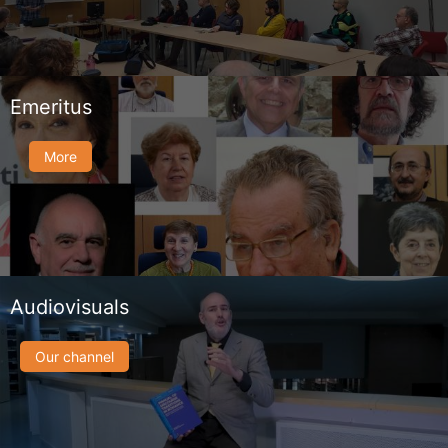
Emeritus
More
Audiovisuals
Our channel