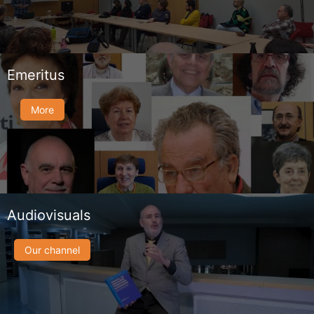
Emeritus
More
Audiovisuals
Our channel