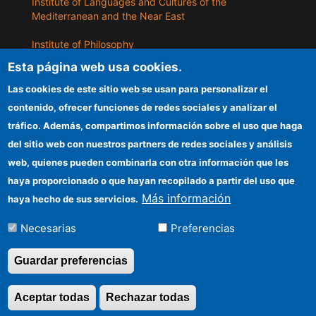
Institute of Languages ​​and Cultures of the
Mediterranean and the Near East
Institute of Philosophy
Esta página web usa cookies.
Institute of Public Policies and Goods
Las cookies de este sitio web se usan para personalizar el
contenido, ofrecer funciones de redes sociales y analizar el
ILLA
tráfico. Además, compartimos información sobre el uso que haga
del sitio web con nuestros partners de redes sociales y análisis
CSIC Electronic Office
web, quienes pueden combinarla con otra información que les
Information for providers
haya proporcionado o que hayan recopilado a partir del uso que
Más información
haya hecho de sus servicios.
Funding entities
Necesarias
Preferencias
Location
Guardar preferencias
©Copyright 2026 Todos los derechos
Aceptar todas
Rechazar todas
Revocar consentimi
reservados