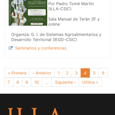
Por Pedro Tomé Martín
(ILLA-CSIC)
Sala Manuel de Terán 3F y
online
Organiza: G. I. de Sistemas Agroalimentarios y
Desarrollo Territorial (IEGD-CSIC)
Seminarios y conferencias
Paginación
Primera
« Primera
Página
‹ Anterior
Page
1
Page
2
Page
3
Página
4
Page
5
Page
6
página
anterior
actual
Page
7
Page
8
Page
9
Page
10
…
Siguiente
Siguiente ›
Última
Última »
página
página