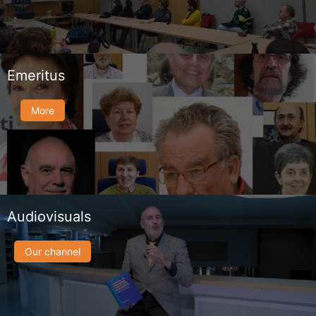
Emeritus
More
Audiovisuals
Our channel