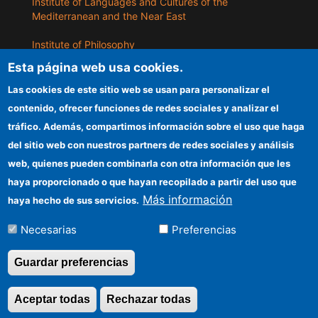
Institute of Languages ​​and Cultures of the
Mediterranean and the Near East
Institute of Philosophy
Esta página web usa cookies.
Institute of Public Policies and Goods
Las cookies de este sitio web se usan para personalizar el
contenido, ofrecer funciones de redes sociales y analizar el
ILLA
tráfico. Además, compartimos información sobre el uso que haga
del sitio web con nuestros partners de redes sociales y análisis
CSIC Electronic Office
web, quienes pueden combinarla con otra información que les
Information for providers
haya proporcionado o que hayan recopilado a partir del uso que
Más información
haya hecho de sus servicios.
Funding entities
Necesarias
Preferencias
Location
Guardar preferencias
©Copyright 2026 Todos los derechos
Aceptar todas
Rechazar todas
Revocar consentimi
reservados